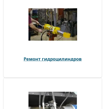
Преимущества заказа ремонтных работ
в компании «Гидроофис»
Если вы хотите быть уверенными в высоком качестве
ремонта любых гидравлических систем, обращайтесь в
компанию «Гидроофис». Сотрудничество с нами обладает
рядом преимуществ:
опытные и высококвалифицированные специалисты
по ремонту оборудования;
качественные комплектующие;
применение современного оборудования, в том
Ремонт гидроцилиндров
числе и специализированных стендов;
выгодные цены;
предоставление гарантии при замене деталей.
Мы предлагаем большой ассортимент ремонтных работ,
включающий в себя как замену, так и полное
Ремонт гидростанций
восстановление определенных узлов гидравлических
, основной
ремонт гидростанций
Если требуется
систем.
причиной является естественный износ
элементов. Поэтому ремонт маслостанции
начинается с полной диагностики