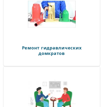
домкратов включает в себя очищение
механизмов от пыли и грязи, прочищение
засоров, диагностику механизмов, замену
уплотнителей и сальников. Основой ремонта
является профессиональная диагностика,
которая позволяет точно выявить дефект и
провести замену детали. Дополнительно
проводится замена рабочей жидкости, а также
порошковая покраска.>
Ремонт гидравлических
домкратов
Консультация специалиста
✨ Вы ищете профессиональные консультации по
гидравлике и аварийным ситуациям в работе
гидравлического оборудования? Мы здесь, чтобы
помочь!