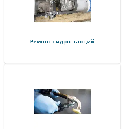
оборудования, которая позволяет определить
наличие изношенных элементов. После чего
специалисты рекомендуют провести их ремонт
или полную замену. Для обеспечения высокого
качества ремонта после его проведения
проводится испытание оборудования на
специализированных стендах.
Ремонт гидростанций
Ремонт рукавов высокого давления
При работе гидравлической системы огромная
нагрузка ложится на рукава высокого давления.
– задача, которая требует
Ремонт РВД
профессионального подхода. Ведь от качества
выполнения работы будет зависеть надежность
и долговечность всей гидравлической системы.
При ремонте может проводиться замена или
восстановление всех элементов РВД, после чего
рукав проводит испытание, чтобы
гарантировать его безопасность. При этом