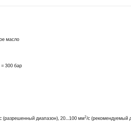
кое масло
 = 300 бар
2
/с (разрешенный диапазон), 20...100 мм
/с (рекомендуемый 