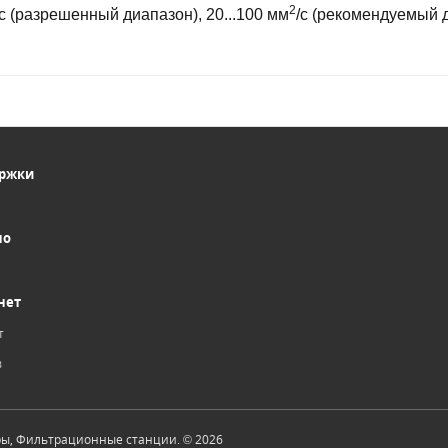
2
/с (разрешенный диапазон), 20...100 мм
/с (рекомендуемый 
ержки
но
нет
т
в
ры, Фильтрационные станции. © 2026