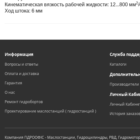
2
Кинематическая вязкость рабочей жидкости: 12...800 мм
Ход штока: 6 мм
Информация
Служба подд
Вопросы и ответы
Каталоги
Оплата и доставка
Дополнитель
Гарантия
Производители
О нас
Личный Каби
Ремонт гидробортов
Личный Кабине
Проектирование маслостанций ( гидростанций )
История заказо
Компания ГІДРООФІС - Маслостанции, Гидроцилиндры, РВД, Гидромото