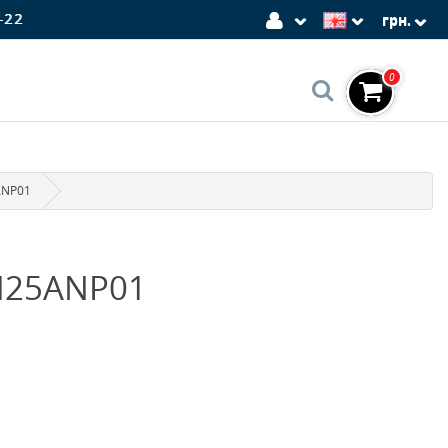
-22
грн.
0
ANP01
M25ANP01