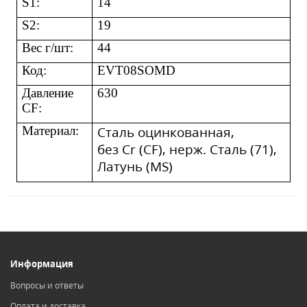
S1:
14
S2:
19
Вес г/шт:
44
Код
:
EVT08SOMD
Давление
630
CF:
Матери
ал:
Сталь оцинкованная,
без
С
r
(
CF
), нерж. Сталь (71),
Латунь (
MS)
Информация
Вопросы и ответы
Оплата и доставка