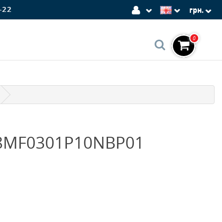
-22
грн.
0
8MF0301P10NBP01