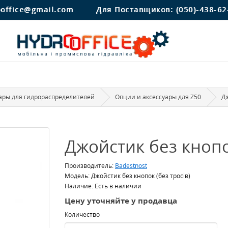
ooffice@gmail.com
Для Поставщиков:
(050)-438-62
ары для гидрораспределителей
Опции и аксессуары для Z50
Дж
Джойстик без кнопо
Производитель:
Badestnost
Модель: Джойстик без кнопок (без тросів)
Наличие: Есть в наличии
Цену уточняйте у продавца
Количество