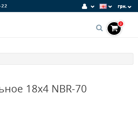
-22
грн.
0
ьное 18x4 NBR-70