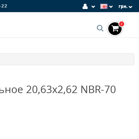
-22
грн.
0
ное 20,63x2,62 NBR-70