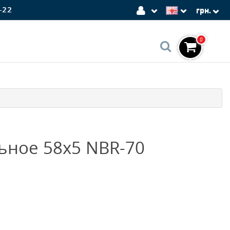
-22
грн.
0
ьное 58x5 NBR-70