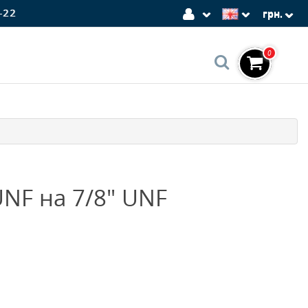
-22
грн.
0
UNF на 7/8" UNF