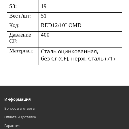
S3:
19
Вес г/шт:
51
Код
:
RED12/10LOMD
Давление
400
CF:
Матери
ал:
Сталь оцинкованная,
без
С
r
(
CF
), нерж. Сталь (71)
Информация
Вопросы и ответы
Оплата и доставка
Гарантия