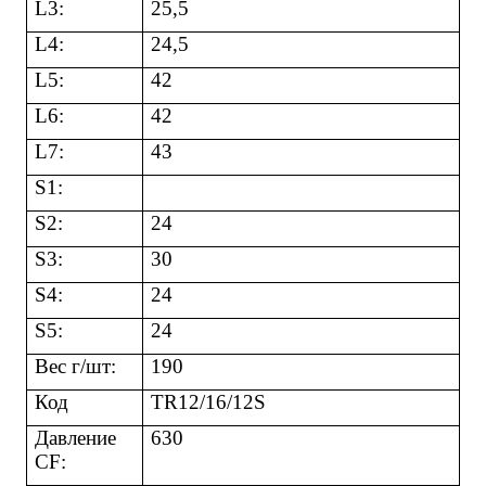
L3:
25,5
L4:
24,5
L5:
42
L6:
42
L7:
43
S1:
S2:
24
S3:
30
S4:
24
S5:
24
Вес г/шт:
190
Код
TR12/16/12S
Давление
630
CF: