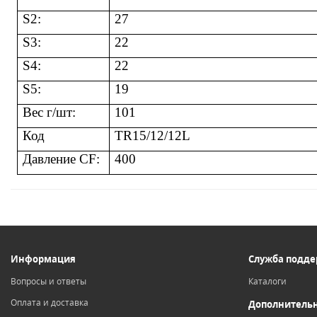
S2:
27
S3:
22
S4:
22
S5:
19
Вес г/шт:
101
Код
TR15/12/12L
Давление CF:
400
Информация
Служба подд
Вопросы и ответы
Каталоги
Оплата и доставка
Дополнитель