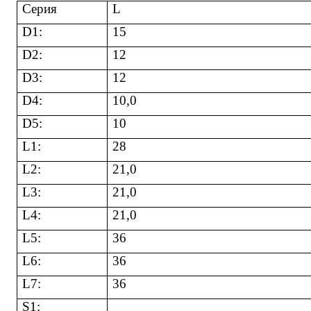
Серия
L
D1:
15
D2:
12
D3:
12
D4:
10,0
D5:
10
L1:
28
L2:
21,0
L3:
21,0
L4:
21,0
L5:
36
L6:
36
L7:
36
S1: