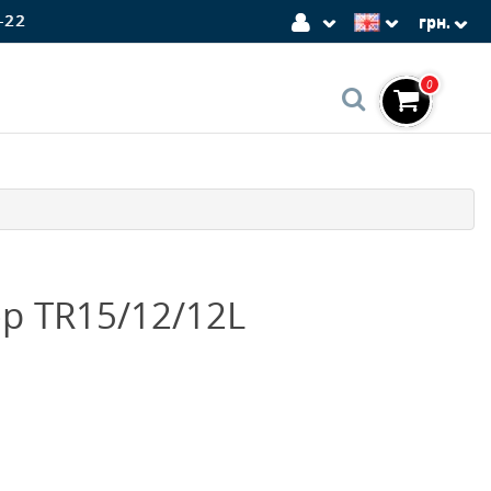
-22
грн.
0
р TR15/12/12L