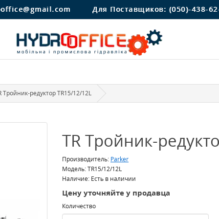
ooffice@gmail.com
Для Поставщиков:
(050)-438-62
R Тройник-редуктор TR15/12/12L
TR Тройник-редукто
Производитель:
Parker
Модель: TR15/12/12L
Наличие: Есть в наличии
Цену уточняйте у продавца
Количество