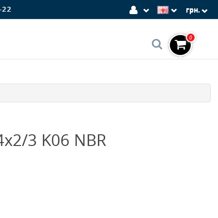
-22
грн.
0
4x2/3 K06 NBR