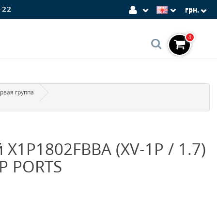
-22
грн.
0
рвая группа
X1P1802FBBA (XV-1P / 1.7)
PP PORTS