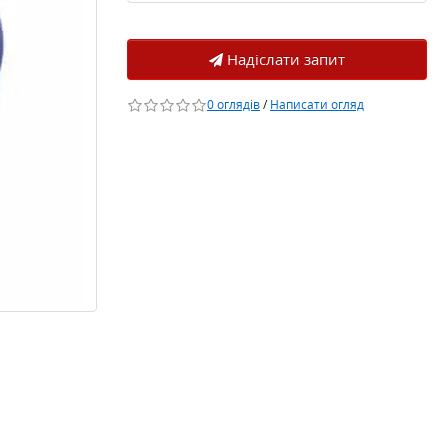
Надіслати запит
0 оглядів
/
Написати огляд