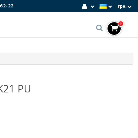
-62-22
грн.
0
K21 PU