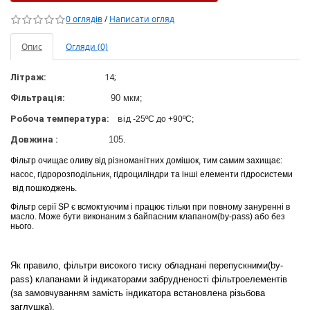
0 оглядів
/
Написати огляд
Опис
Огляди (0)
Літраж:
14;
Фільтрація:
90 мкм
;
Робоча температура:
від
-25ºС до +90ºС;
Довжина :
105
.
Фільтр очищає оливу від різноманітних домішок, тим самим захищає:
насос, гідророзподільник, гідроциліндри та інші елементи гідросистеми
від пошкоджень.
Фільтр серії SP
є
всмоктуючим і працює тільки при повному
зануренні
в
масло. Може бути виконаним з байпасним клапаном
(
by
-
pass
) або без
нього.
Як правило, фільтри високого тиску обладнані перепускними(by-
pass) клапанами й індикаторами забрудненості фільтроелементів
(за замовчуванням замість індикатора встановлена різьбова
заглушка).