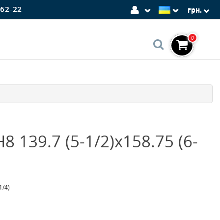
-62-22
грн.
0
8 139.7 (5-1/2)x158.75 (6-
1/4)