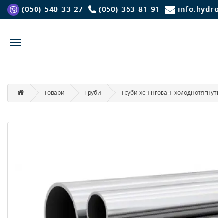
(050)-540-33-27
(050)-363-81-91
info.hydr
Товари
Труби
Труби хонінговані холоднотягнут