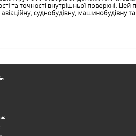
сті та точності внутрішньої поверхні. Цей 
віаційну, суднобудівну, машинобудівну та 
би
пис
с