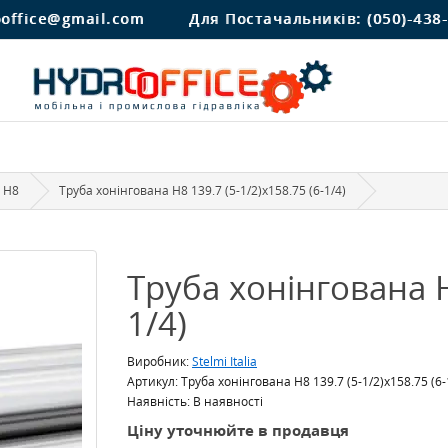
ooffice@gmail.com
Для Постачальників:
(050)-438
і H8
Труба хонінгована H8 139.7 (5-1/2)x158.75 (6-1/4)
Труба хонінгована H
1/4)
Виробник:
Stelmi Italia
Артикул: Труба хонінгована H8 139.7 (5-1/2)x158.75 (6-
Наявність: В наявності
Ціну уточнюйте в продавця