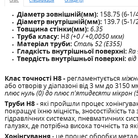
Опис
Специфікація
Огляди (0)
Діаметр зовнішній(мм):
158.75 (6-1/
Діаметр внутрішній(мм):
139.7 (5-1/
Товщина стінки(мм):
6.35
Труба класу:
H
8 (+0 / +0,0050 мкм)
Матеріал труби:
Сталь 52 (E355)
Гладкість внутрішньої поверхні:
Ra 
Твердість внутрішньої поверхні:
від
Клас точності Н8 -
регламентується
міжн
або отворів у діапазоні від 3 мм до 3150 м
плюс нуль (0) до плюс п'ятидесяти мікрон (
Труби Н8
- які пройшли процес хонінгува
покращує їхню міцність, зносостійкість т
гідравлічних системах, пневматичних систе
галузях, де потрібна висока точність та як
Хонінгування
- це процес обробки метал