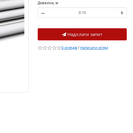
Довжина, м
–
+
Надіслати запит
0 оглядів
/
Написати огляд