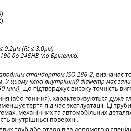
4)
2)
≤ 0.2µм (Rt ≤ 3.0µм)
 190 до 245HB (по Брінеллю)
ародним стандартом ISO 286-2
, визначає т
м.
У цьому класі внутрішній діаметр має за
50 мкм)
, що підтверджує високу точність ви
ння (або гоніння), характеризуються дуже
а зменшує тертя під час експлуатації. Ці тр
мах, механічних та автомобільних деталях, 
ість внутрішньої поверхні.
евих труб або отворів за допомогою спеціа