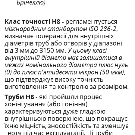
Брінеллю)
Клас точності Н8 -
регламентується
міжнародним стандартом ISO 286-2
,
визначає толерансії для внутрішніх
діаметрів труб або отворів у діапазоні
від 3 мм до 3150 мм.
У цьому класі
внутрішній діаметр має залишатися в
межах номінального діаметра плюс нуль
(0) до плюс п'ятидесяти мікрон (50 мкм)
,
що підтверджує високу точність
виготовлення та контролю за розміром.
Труби Н8
- які пройшли процес
хонінгування (або гоніння),
характеризуються дуже гладкою
внутрішньою поверхнею, що покращує
їхню міцність, зносостійкість та зменшує
тертя під час експлуатації. Ці труби