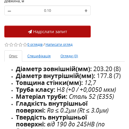
Довжина, м
–
+
Надіслати запит
0 оглядів
/
Написати огляд
Опис
Специфікація
Огляди (0)
Діаметр зовнішній(мм):
203.20 (8)
Діаметр внутрішній(мм):
177.8 (7)
Товщина стінки(мм):
12,7
Труба класу:
H
8 (+0 / +0,0050 мкм)
Матеріал труби:
Сталь 52 (E355)
Гладкість внутрішньої
поверхні:
Ra ≤ 0.2µм (Rt ≤ 3.0µм)
Твердість внутрішньої
поверхні:
від 190 до 245HB (по